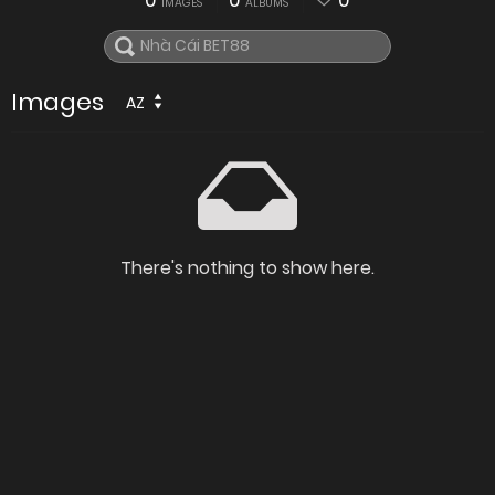
0
0
0
IMAGES
ALBUMS
Images
AZ
There's nothing to show here.