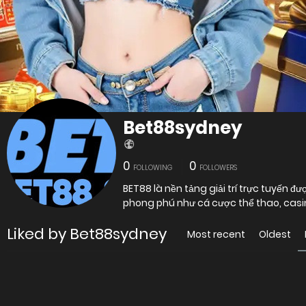
Bet88sydney
0
0
FOLLOWING
FOLLOWERS
BET88 là nền tảng giải trí trực tuyến 
phong phú như cá cược thể thao, casin
Liked by Bet88sydney
Most recent
Oldest