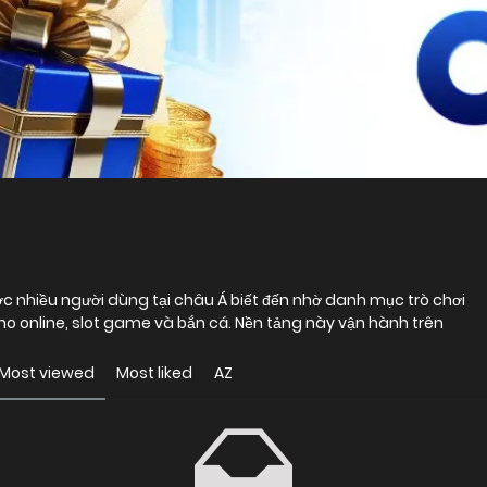
được nhiều người dùng tại châu Á biết đến nhờ danh mục trò chơi
o online, slot game và bắn cá. Nền tảng này vận hành trên
Most viewed
Most liked
AZ