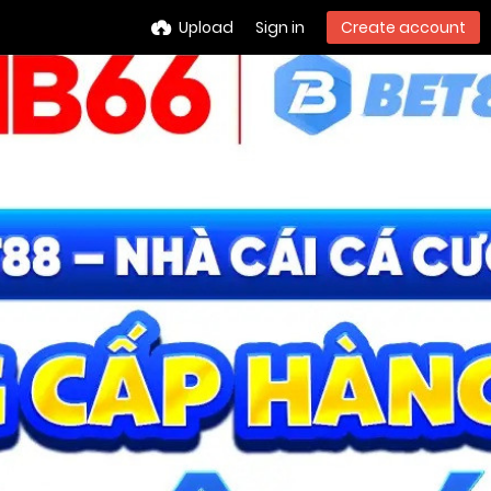
Upload
Sign in
Create account