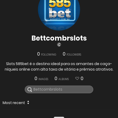
Bettcombrslots
0
0
FOLLOWING
FOLLOWERS
Slots 585bet é o destino ideal para os amantes de caça-
níqueis online com alta taxa de vitória e prêmios atrativos.
0
0
0
IMAGES
ALBUMS
Most recent