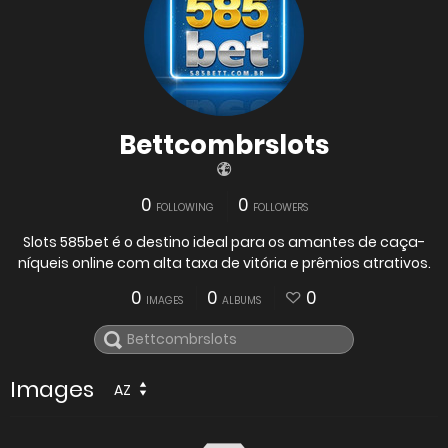
Bettcombrslots
0
0
FOLLOWING
FOLLOWERS
Slots 585bet é o destino ideal para os amantes de caça-
níqueis online com alta taxa de vitória e prêmios atrativos.
0
0
0
IMAGES
ALBUMS
Images
AZ