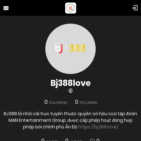
Bj388love
0
0
FOLLOWING
FOLLOWERS
BJ388 là nhà cái trực tuyến thuộc quyền sở hữu của tập đoàn
MAN Entertainment Group, được cấp phép hoạt động hợp
pháp bởi chính phủ Ấn Độ
https://bj388.love/