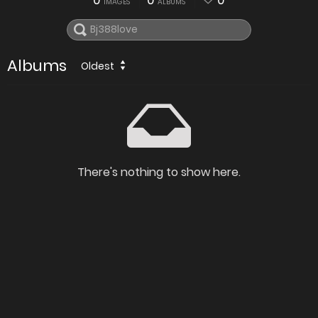
0
0
0
IMAGES
ALBUMS
Albums
Oldest
There's nothing to show here.