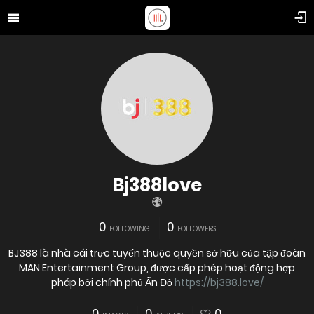
Bj388love
0
0
FOLLOWING
FOLLOWERS
BJ388 là nhà cái trực tuyến thuộc quyền sở hữu của tập đoàn
MAN Entertainment Group, được cấp phép hoạt động hợp
pháp bởi chính phủ Ấn Độ
https://bj388.love/