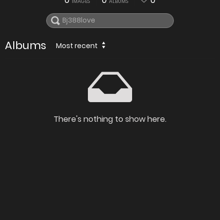
0
0
0
IMAGES
ALBUMS
Albums
Most recent
There's nothing to show here.