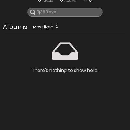
0
0
0
IMAGES
ALBUMS
Albums
Most liked
There's nothing to show here.