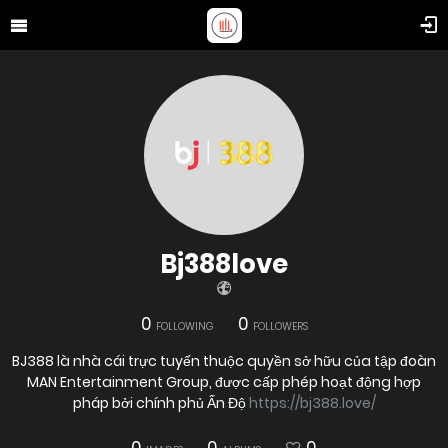
Bj388love
0
0
FOLLOWING
FOLLOWERS
BJ388 là nhà cái trực tuyến thuộc quyền sở hữu của tập đoàn
MAN Entertainment Group, được cấp phép hoạt động hợp
pháp bởi chính phủ Ấn Độ
https://bj388.love/