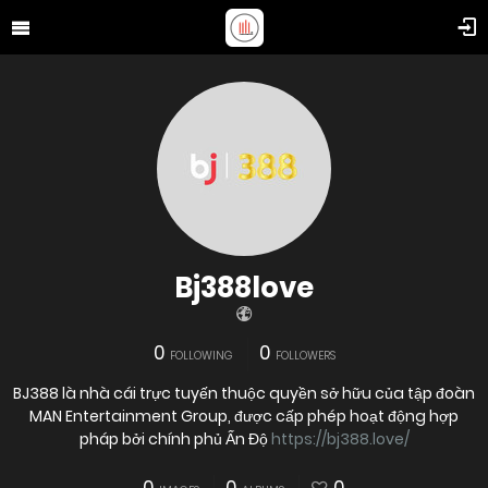
Bj388love
0
0
FOLLOWING
FOLLOWERS
BJ388 là nhà cái trực tuyến thuộc quyền sở hữu của tập đoàn
MAN Entertainment Group, được cấp phép hoạt động hợp
pháp bởi chính phủ Ấn Độ
https://bj388.love/