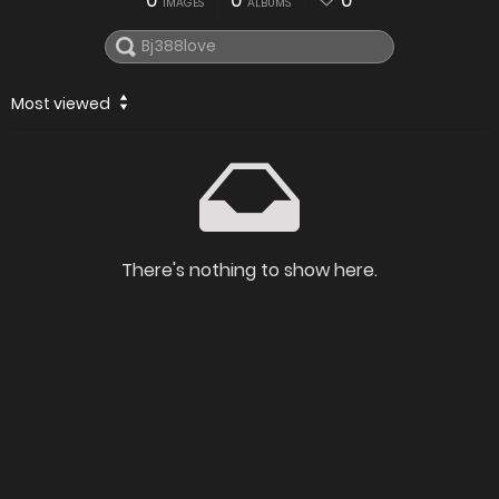
0
0
0
IMAGES
ALBUMS
Most viewed
There's nothing to show here.