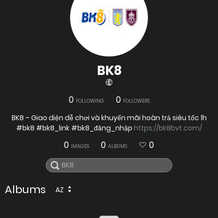
BK8
0
0
FOLLOWING
FOLLOWERS
BK8 – Giao diện dễ chơi và khuyến mãi hoàn trả siêu tốc 1h
#bk8 #bk8_link #bk8_đăng_nhập
https://bk8bvt.com/
0
0
0
IMAGES
ALBUMS
Albums
AZ