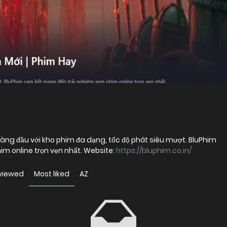
hàng đầu với kho phim đa dạng, tốc độ phát siêu mượt. BluPhim
m online trọn vẹn nhất. Website:
https://bluphim.co.in/
viewed
Most liked
AZ