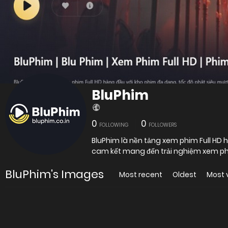
BluPhim
0
0
FOLLOWING
FOLLOWERS
BluPhim là nền tảng xem phim Full HD 
cam kết mang đến trải nghiệm xem phi
BluPhim's Images
Most recent
Oldest
Most 