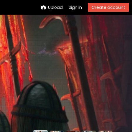
Upload
Sign in
Create account