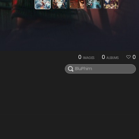
0
0
0
IMAGES
ALBUMS