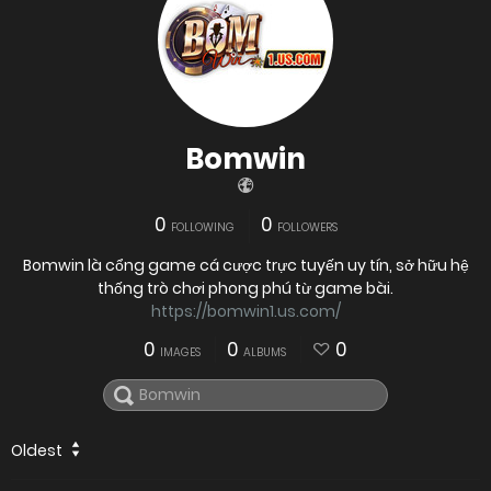
Bomwin
0
0
FOLLOWING
FOLLOWERS
Bomwin là cổng game cá cược trực tuyến uy tín, sở hữu hệ
thống trò chơi phong phú từ game bài.
https://bomwin1.us.com/
0
0
0
IMAGES
ALBUMS
Oldest