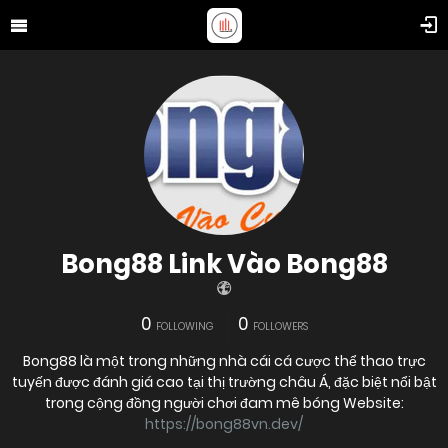
Bong88 Link Vào Bong88
0
0
FOLLOWING
FOLLOWERS
Bong88 là một trong những nhà cái cá cược thể thao trực
tuyến được đánh giá cao tại thị trường châu Á, đặc biệt nổi bật
trong cộng đồng người chơi đam mê bóng Website:
https://bong88vn.dev/