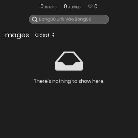
0
0
0
IMAGES
ALBUMS
Images
Oldest
There's nothing to show here.