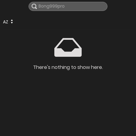
AZ
There's nothing to show here.