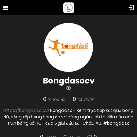
Bongdasocv
0
0
FOLLOWING
FOLLOWERS
https://bongdaso.cv/
Bongdaso - Xem trực tiếp kết quả bóng
đá, bảng xếp hạng bóng đá và hàng ngàn lịch thi đấu của các
trận bóng đá HOT của 5 giải đấu số 1 Châu Âu. #bongdaso