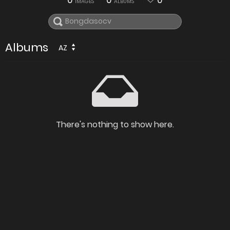
0
0
0
IMAGES
ALBUMS
Albums
AZ
There's nothing to show here.