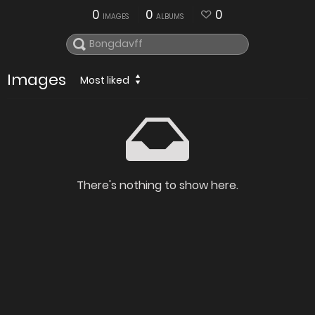
0
0
0
IMAGES
ALBUMS
Images
Most liked
There's nothing to show here.