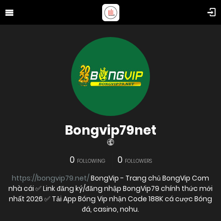
Bongvip79net
0
0
FOLLOWING
FOLLOWERS
https://bongvip79.net/
BongVip - Trang chủ BongVip Com
nhà cái ✅ Link đăng ký/đăng nhập BongVip79 chính thức mới
nhất 2026 ✅ Tải App Bóng Vip nhận Code 188K cá cược Bóng
đá, casino, nohu.