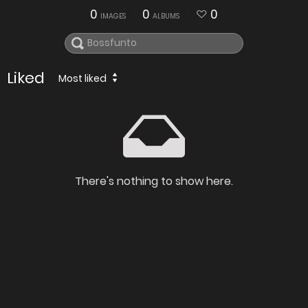
0
0
0
IMAGES
ALBUMS
Liked
Most liked
There's nothing to show here.