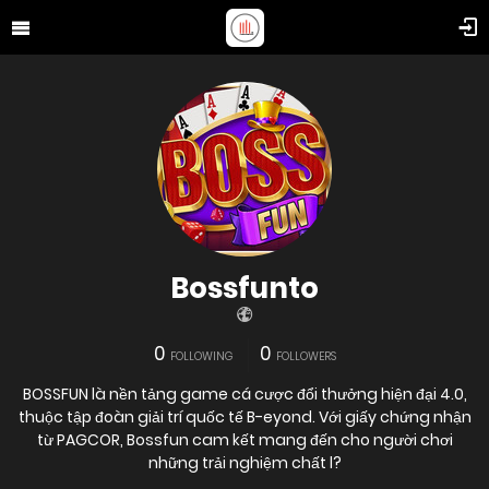
Bossfunto
0
0
FOLLOWING
FOLLOWERS
BOSSFUN là nền tảng game cá cược đổi thưởng hiện đại 4.0,
thuộc tập đoàn giải trí quốc tế B-eyond. Với giấy chứng nhận
từ PAGCOR, Bossfun cam kết mang đến cho người chơi
những trải nghiệm chất l?