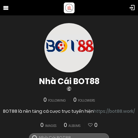
Nhà Cái BOT88
0
0
FOLLOWING
FOLLOWERS
BOT88 là nền tảng cá cược trực tuyến hiện
https://bot88.work/
0
0
0
IMAGES
ALBUMS