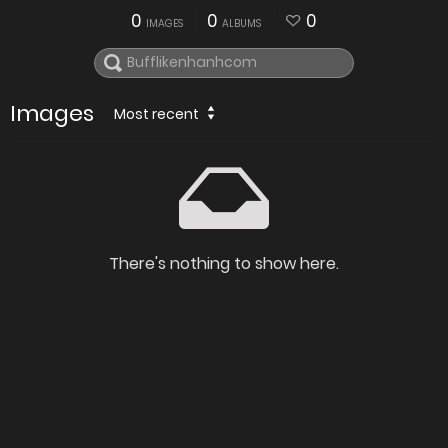
0
0
0
IMAGES
ALBUMS
Images
Most recent
There's nothing to show here.