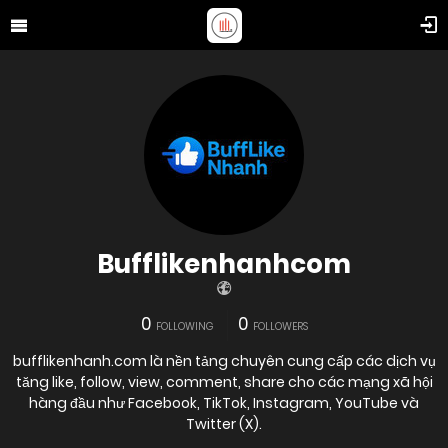
Bufflikenhanhcom
0
0
FOLLOWING
FOLLOWERS
bufflikenhanh.com là nền tảng chuyên cung cấp các dịch vụ
tăng like, follow, view, comment, share cho các mạng xã hội
hàng đầu như Facebook, TikTok, Instagram, YouTube và
Twitter (X).