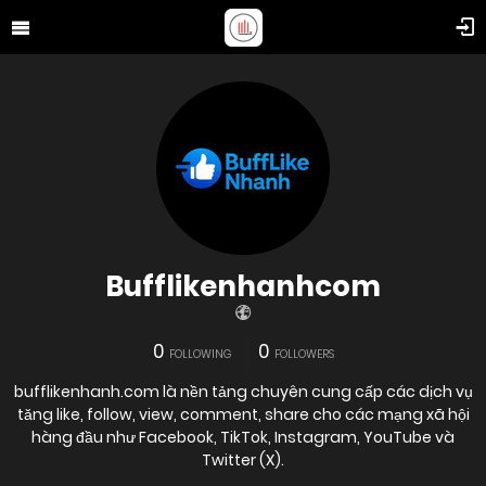
Bufflikenhanhcom
0
0
FOLLOWING
FOLLOWERS
bufflikenhanh.com là nền tảng chuyên cung cấp các dịch vụ
tăng like, follow, view, comment, share cho các mạng xã hội
hàng đầu như Facebook, TikTok, Instagram, YouTube và
Twitter (X).