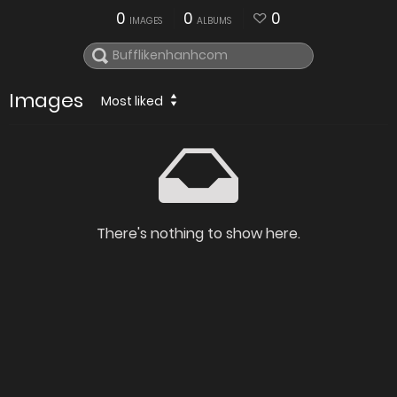
0
0
0
IMAGES
ALBUMS
Images
Most liked
There's nothing to show here.