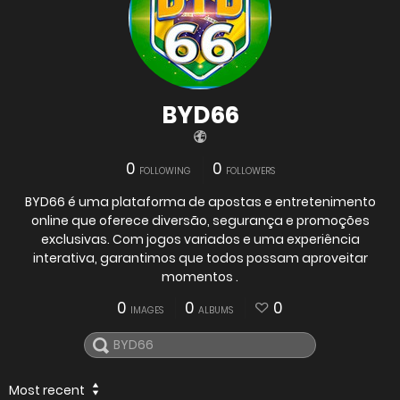
BYD66
0
0
FOLLOWING
FOLLOWERS
BYD66 é uma plataforma de apostas e entretenimento
online que oferece diversão, segurança e promoções
exclusivas. Com jogos variados e uma experiência
interativa, garantimos que todos possam aproveitar
momentos .
0
0
0
IMAGES
ALBUMS
Most recent