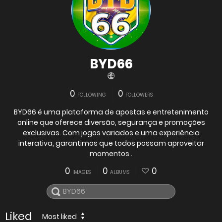
BYD66
0
0
FOLLOWING
FOLLOWERS
BYD66 é uma plataforma de apostas e entretenimento
online que oferece diversão, segurança e promoções
exclusivas. Com jogos variados e uma experiência
interativa, garantimos que todos possam aproveitar
momentos .
0
0
0
IMAGES
ALBUMS
Liked
Most liked