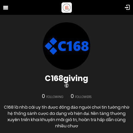
C168giving
0
0
FOLLOWING
FOLLOWERS
C168 là nhà cái uy tín được đông đảo người chơi tin tưởng nhờ
hệ thống sảnh cược đa dạng và hiện đại. Nền tảng thường
xuyên triển khai khuyến mãi giá trị, hoàn trả hấp dẫn cùng
nhiều chươ