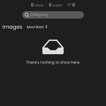
0
0
0
IMAGES
ALBUMS
Images
Most liked
There's nothing to show here.