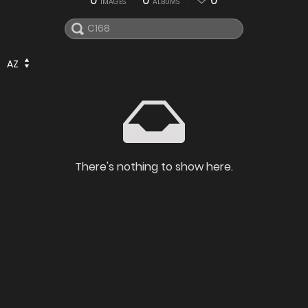
0
0
0
IMAGES
ALBUMS
AZ
There's nothing to show here.