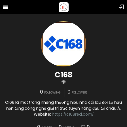
C168
0
0
FOLLOWING
FOLLOWERS
C168 là một trong những thương hiệu nhà cái lâu đời sở hữu
nền tảng công nghệ giải trí trực tuyến hàng đầu tại châu Á.
Website:
https://c168red.com/