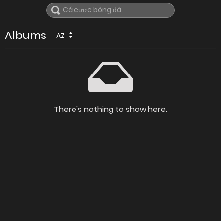
Albums
AZ
There's nothing to show here.