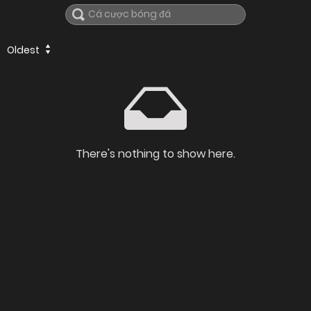
Oldest
There's nothing to show here.