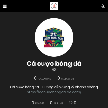
Cá cược bóng đá
0
0
FOLLOWING
FOLLOWERS
Cá cược bóng đá – Hướng dẫn đăng ký nhanh chóng
https://cacuocbongda.de.com/
0
0
0
IMAGES
ALBUMS