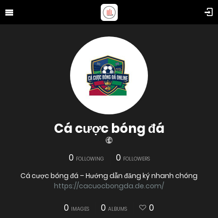
Cá cược bóng đá
0
0
FOLLOWING
FOLLOWERS
Cá cược bóng đá – Hướng dẫn đăng ký nhanh chóng
https://cacuocbongda.de.com/
0
0
0
IMAGES
ALBUMS