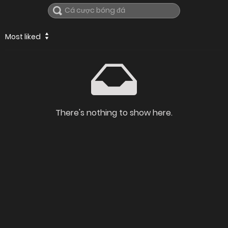
Most liked
There's nothing to show here.