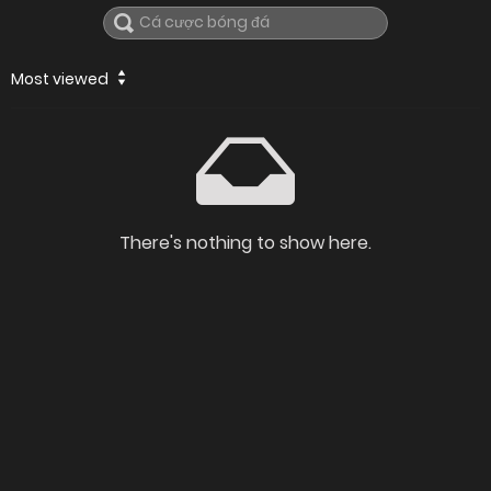
Most viewed
There's nothing to show here.