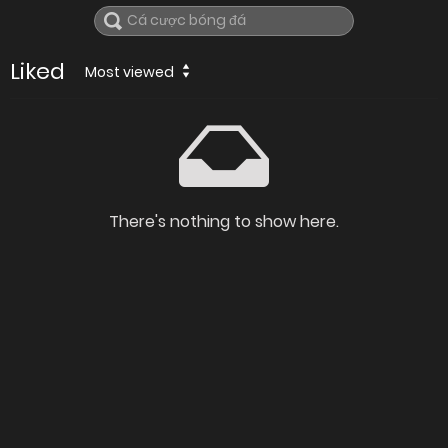
Liked
Most viewed
There's nothing to show here.