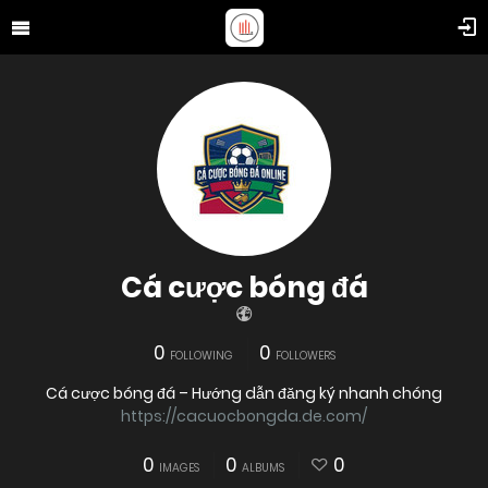
Cá cược bóng đá
0
0
FOLLOWING
FOLLOWERS
Cá cược bóng đá – Hướng dẫn đăng ký nhanh chóng
https://cacuocbongda.de.com/
0
0
0
IMAGES
ALBUMS