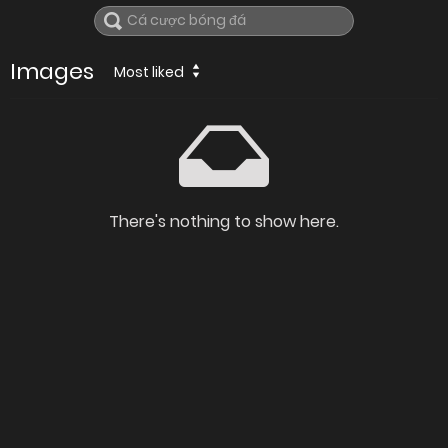
Images
Most liked
There's nothing to show here.