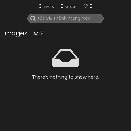
0
0
0
IMAGES
ALBUMS
Images
AZ
There's nothing to show here.