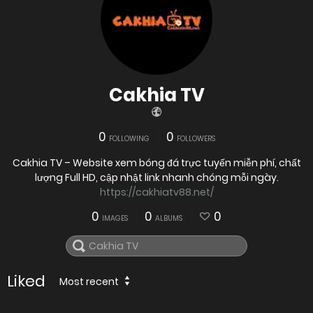
Cakhia TV
0
0
FOLLOWING
FOLLOWERS
Cakhia TV – Website xem bóng đá trực tuyến miễn phí, chất
lượng Full HD, cập nhật link nhanh chóng mỗi ngày.
https://cakhiatv88.net/
0
0
0
IMAGES
ALBUMS
Liked
Most recent