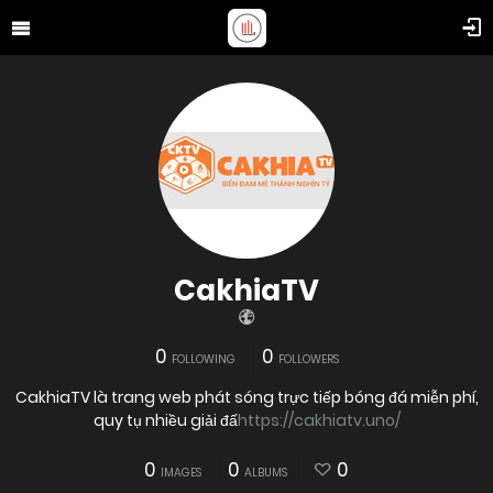
CakhiaTV
0
0
FOLLOWING
FOLLOWERS
CakhiaTV là trang web phát sóng trực tiếp bóng đá miễn phí,
quy tụ nhiều giải đấ
https://cakhiatv.uno/
0
0
0
IMAGES
ALBUMS