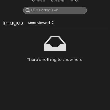
0
0
0
IMAGES
ALBUMS
Images
Most viewed
There's nothing to show here.