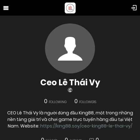
Ceo Lê Thái Vy
0
0
FOLLOWING
FOLLOWERS
CEO Lê Thái Vy là người đứng đầu King88, một trong những
nền tảng giải trí và chơi game trực tuyến hàng đầu tại Việt
Nam. Website:
https://king88.soy/ceo-king88-le-thai-vy/