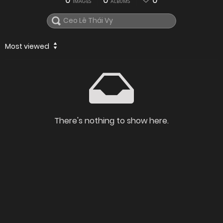
0
0
0
IMAGES
ALBUMS
Most viewed
There's nothing to show here.