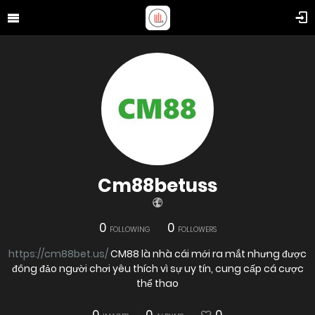
Cm88betuss
0
0
FOLLOWING
FOLLOWERS
https://cm88bet.us/
CM88 là nhà cái mới ra mắt nhưng được
đông đảo người chơi yêu thích vì sự uy tín, cung cấp cá cược
thể thao