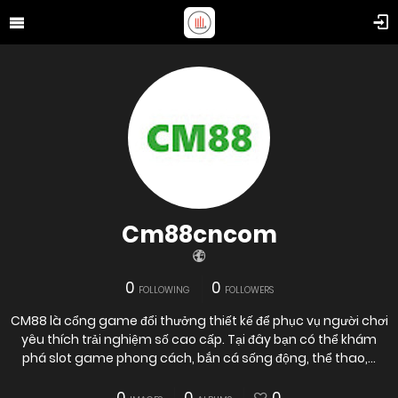
Cm88cncom
0
0
FOLLOWING
FOLLOWERS
CM88 là cổng game đổi thưởng thiết kế để phục vụ người chơi
yêu thích trải nghiệm số cao cấp. Tại đây bạn có thể khám
phá slot game phong cách, bắn cá sống động, thể thao,...