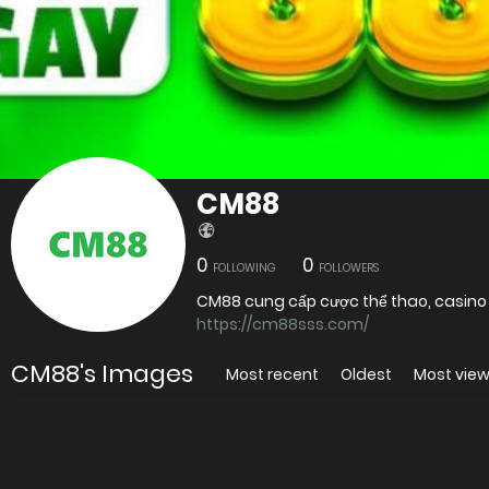
CM88
0
0
FOLLOWING
FOLLOWERS
CM88 cung cấp cược thể thao, casino tr
https://cm88sss.com/
CM88's Images
Most recent
Oldest
Most vie