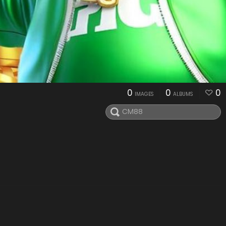
0
0
0
IMAGES
ALBUMS