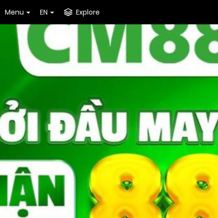
Menu
EN
Explore