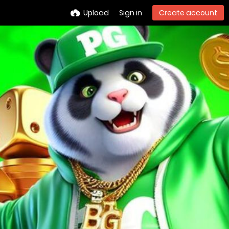
Upload
Sign in
Create account