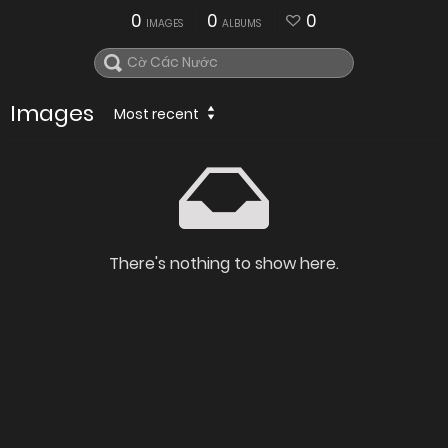
0
0
0
IMAGES
ALBUMS
Images
Most recent
There's nothing to show here.