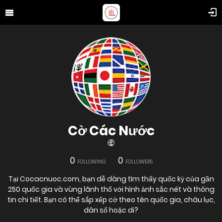
Cờ Các Nước
0
0
FOLLOWING
FOLLOWERS
Tại Cocacnuoc.com, bạn dễ dàng tìm thấy quốc kỳ của gần
250 quốc gia và vùng lãnh thổ với hình ảnh sắc nét và thông
tin chi tiết. Bạn có thể sắp xếp cờ theo tên quốc gia, châu lục,
dân số hoặc di?