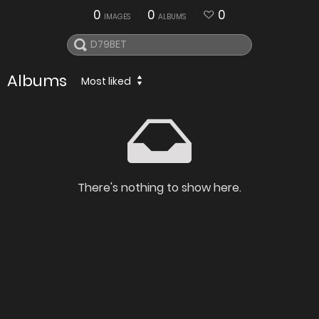
0
0
0
IMAGES
ALBUMS
Albums
Most liked
There's nothing to show here.