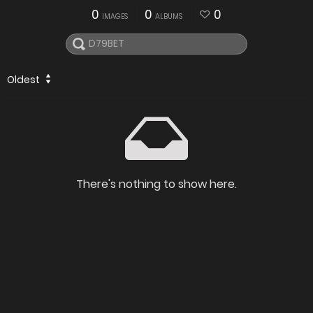
0
0
0
IMAGES
ALBUMS
Oldest
There's nothing to show here.