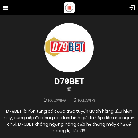
D79BET
0
0
FOLLOWING
FOLLOWERS
D79BET là nền tảng cá cược trực tuyến uy tín hàng đầu hiện
nay, cung cấp đa dạng các loại hình giải trí hấp dẫn cho người
chơi. D79BET không ngừng nâng cấp hệ thống máy chủ để
mang lại tốc độ