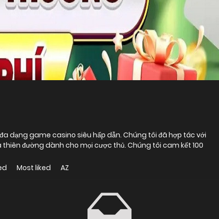
và đa dạng game casino siêu hấp dẫn. Chúng tôi đã hợp tác với
 thiên đường dành cho mọi cược thủ. Chúng tôi cam kết 100
ed
Most liked
AZ