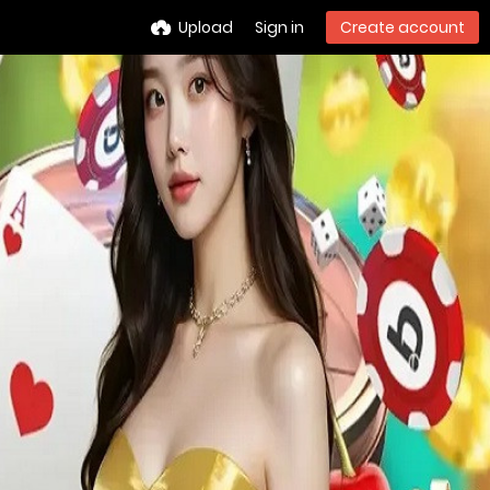
Upload
Sign in
Create account