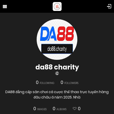
da88 charity
0
0
FOLLOWING
FOLLOWERS
DA88 đẳng cấp sân chơi cá cược thể thao trực tuyến hàng
đâu châu á năm 2025. Nhà
0
0
0
IMAGES
ALBUMS