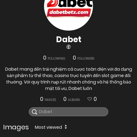
Dabet
0
0
FOLLOWING
FOLLOWERS
Dabet mang đến trải nghiệm cá cược toàn diện với đa dạng
sản phẩm từ thể thao, casino trực tuyến đến slot game đổi
thưởng. Với quy trình nạp rút nhanh chóng và hệ thống bảo
mật tối ưu, Dabet luôn
0
0
0
IMAGES
ALBUMS
Images
Most viewed