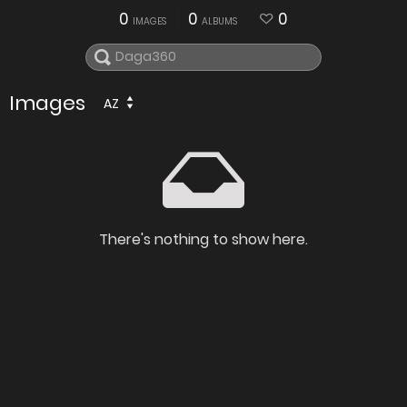
0
0
0
IMAGES
ALBUMS
Images
AZ
There's nothing to show here.