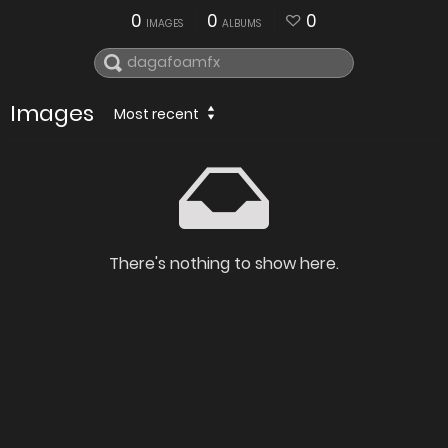
0
0
0
IMAGES
ALBUMS
Images
Most recent
There's nothing to show here.