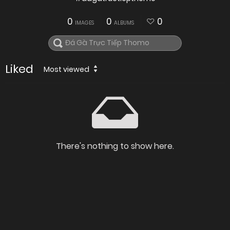
0
0
0
IMAGES
ALBUMS
Liked
Most viewed
There's nothing to show here.