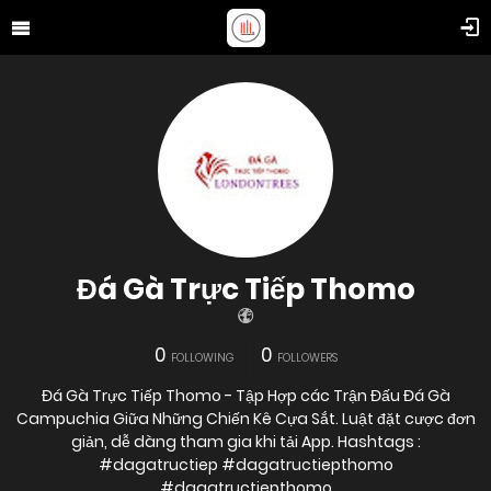
Đá Gà Trực Tiếp Thomo
0
0
FOLLOWING
FOLLOWERS
Đá Gà Trực Tiếp Thomo - Tập Hợp các Trận Đấu Đá Gà
Campuchia Giữa Những Chiến Kê Cựa Sắt. Luật đặt cược đơn
giản, dễ dàng tham gia khi tải App. Hashtags :
#dagatructiep #dagatructiepthomo
#dagatructiepthomo