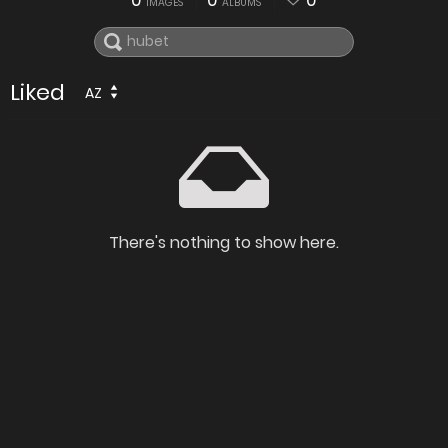
0
0
0
IMAGES
ALBUMS
Liked
AZ
There's nothing to show here.