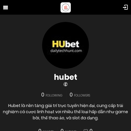
hubet
0
0
FOLLOWING
FOLLOWERS
Hubet là nền tảng giải trí trực tuyến hiện đại, cung cấp trải
nghiệm cá cược linh hoạt với nhiều thể loại hấp dẫn như game
bài, thể thao ảo, và slot đa dạng.